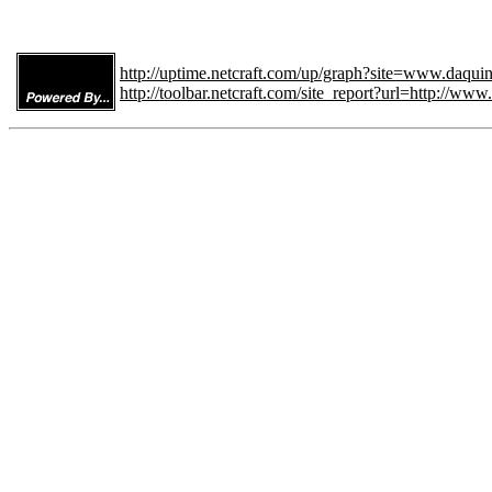
http://uptime.netcraft.com/up/graph?site=www.daquinf
http://toolbar.netcraft.com/site_report?url=http://www.